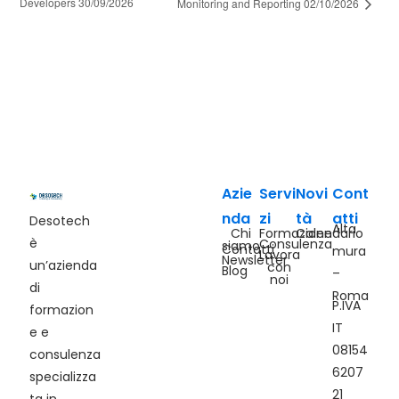
Developers 30/09/2026
Monitoring and Reporting 02/10/2026
Azie
Servi
Novi
Cont
nda
zi
tà
atti
Desotech
Alta
Chi
Formazione
Calendario
è
Consulenza
siamo
Contatti
mura
Lavora
Newsletter
un’azienda
con
Blog
–
noi
di
Roma
P.IVA
formazion
IT
e e
08154
consulenza
6207
specializza
21
ta in