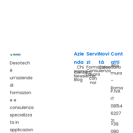
Azie
Servi
Novi
Cont
nda
zi
tà
atti
Desotech
Alta
Chi
Formazione
Calendario
è
Consulenza
siamo
Contatti
mura
Lavora
Newsletter
un’azienda
con
Blog
–
noi
di
Roma
P.IVA
formazion
IT
e e
08154
consulenza
6207
specializza
21
ta in
+39
applicazion
080