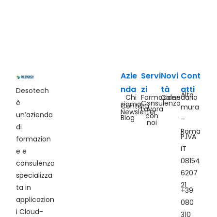
Azie
Servi
Novi
Cont
nda
zi
tà
atti
Desotech
Alta
Chi
Formazione
Calendario
è
Consulenza
siamo
Contatti
mura
Lavora
Newsletter
un’azienda
con
Blog
–
noi
di
Roma
P.IVA
formazion
IT
e e
08154
consulenza
6207
specializza
21
ta in
+39
applicazion
080
i Cloud-
310