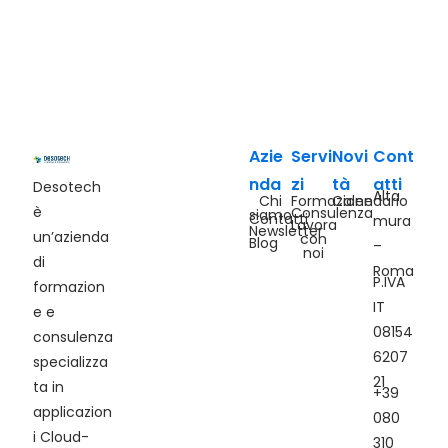
Azie
Servi
Novi
Cont
nda
zi
tà
atti
Desotech
Alta
Chi
Formazione
Calendario
è
Consulenza
siamo
Contatti
mura
Lavora
Newsletter
un’azienda
con
Blog
–
noi
di
Roma
P.IVA
formazion
IT
e e
08154
consulenza
6207
specializza
21
ta in
+39
applicazion
080
i Cloud-
310