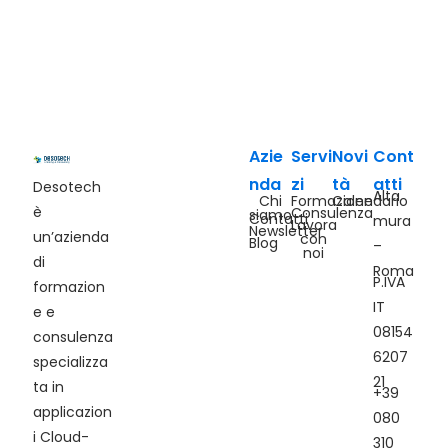
Azie
Servi
Novi
Cont
nda
zi
tà
atti
Desotech
Alta
Chi
Formazione
Calendario
è
Consulenza
siamo
Contatti
mura
Lavora
Newsletter
un’azienda
con
Blog
–
noi
di
Roma
P.IVA
formazion
IT
e e
08154
consulenza
6207
specializza
21
ta in
+39
applicazion
080
i Cloud-
310