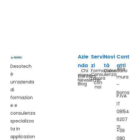
Azie
Servi
Novi
Cont
nda
zi
tà
atti
Desotech
Alta
Chi
Formazione
Calendario
è
Consulenza
siamo
Contatti
mura
Lavora
Newsletter
un’azienda
con
Blog
–
noi
di
Roma
P.IVA
formazion
IT
e e
08154
consulenza
6207
specializza
21
ta in
+39
applicazion
080