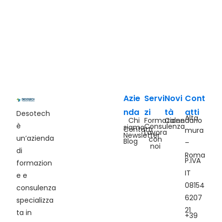
Azie
Servi
Novi
Cont
nda
zi
tà
atti
Desotech
Alta
Chi
Formazione
Calendario
è
Consulenza
siamo
Contatti
mura
Lavora
Newsletter
un’azienda
con
Blog
–
noi
di
Roma
P.IVA
formazion
IT
e e
08154
consulenza
6207
specializza
21
ta in
+39