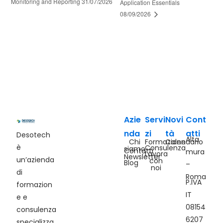
Monitoring and Reporting 31/07/2026
Application Essentials
08/09/2026
Azie
Servi
Novi
Cont
nda
zi
tà
atti
Desotech
Alta
Chi
Formazione
Calendario
è
Consulenza
siamo
Contatti
mura
Lavora
Newsletter
un’azienda
con
Blog
–
noi
di
Roma
P.IVA
formazion
IT
e e
08154
consulenza
6207
specializza