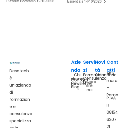
Platform Bootcamp 12/10/2026
Essentials 14/10/2026
Azie
Servi
Novi
Cont
nda
zi
tà
atti
Desotech
Alta
Chi
Formazione
Calendario
è
Consulenza
siamo
Contatti
mura
Lavora
Newsletter
un’azienda
con
Blog
–
noi
di
Roma
P.IVA
formazion
IT
e e
08154
consulenza
6207
specializza
21
ta in