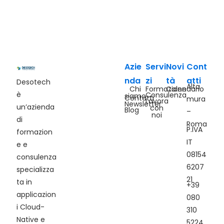
Azie
Servi
Novi
Cont
nda
zi
tà
atti
Desotech
Alta
Chi
Formazione
Calendario
è
Consulenza
siamo
Contatti
mura
Lavora
Newsletter
un’azienda
con
Blog
–
noi
di
Roma
P.IVA
formazion
IT
e e
08154
consulenza
6207
specializza
21
ta in
+39
applicazion
080
i Cloud-
310
Native e
5224