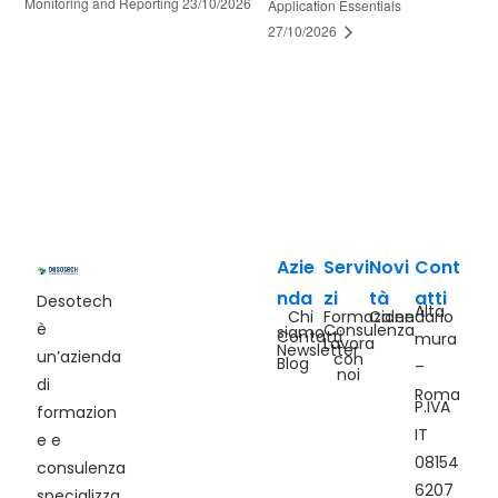
Monitoring and Reporting 23/10/2026
Application Essentials
27/10/2026
Azie
Servi
Novi
Cont
nda
zi
tà
atti
Desotech
Alta
Chi
Formazione
Calendario
è
Consulenza
siamo
Contatti
mura
Lavora
Newsletter
un’azienda
con
Blog
–
noi
di
Roma
P.IVA
formazion
IT
e e
08154
consulenza
6207
specializza