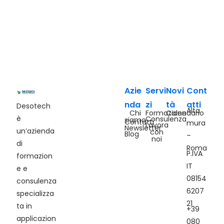
Azie
Servi
Novi
Cont
nda
zi
tà
atti
Desotech
Alta
Chi
Formazione
Calendario
è
Consulenza
siamo
Contatti
mura
Lavora
Newsletter
un’azienda
con
Blog
–
noi
di
Roma
P.IVA
formazion
IT
e e
08154
consulenza
6207
specializza
21
ta in
+39
applicazion
080