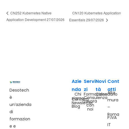
CN120 Kubernetes Application
CN252 Kubernetes Native
Application Development 27/07/2026
Essentials 29/07/2026
Azie
Servi
Novi
Cont
nda
zi
tà
atti
Desotech
Alta
Chi
Formazione
Calendario
è
Consulenza
siamo
Contatti
mura
Lavora
Newsletter
un’azienda
con
Blog
–
noi
di
Roma
P.IVA
formazion
IT
e e